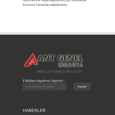
isletmeciniz veya kaptaniniz için Hukuksal
Koruma Teminati alabilirsiniz.
ARACILIK HİZMETLERİ LTD.ŞTİ.
E-Bülten Kaydınızı Yaptırın !
HABERLER