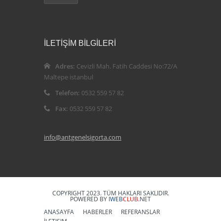
İLETİŞİM BİLGİLERİ
Adres:
Cevizli Mah. Fatih Caddesi No:72/A
Maltepe istanbul
Telefon:
0532 559 57 82
Fax:
0532 559 57 82
info@antgenelsigorta.com
COPYRIGHT 2023. TÜM HAKLARI SAKLIDIR.
POWERED BY
IWEB
CLUB
.NET
ANASAYFA
HABERLER
REFERANSLAR