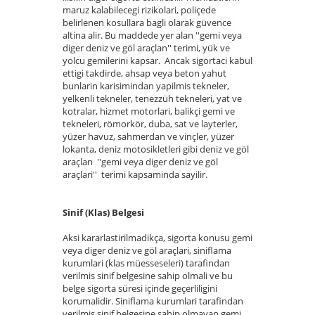
maruz kalabilecegi rizikolari, poliçede
belirlenen kosullara bagli olarak güvence
altina alir. Bu maddede yer alan ''gemi veya
diger deniz ve göl araçlan'' terimi, yük ve
yolcu gemilerini kapsar. Ancak sigortaci kabul
ettigi takdirde, ahsap veya beton yahut
bunlarin karisimindan yapilmis tekneler,
yelkenli tekneler, tenezzüh tekneleri, yat ve
kotralar, hizmet motorlari, balikçi gemi ve
tekneleri, römorkör, duba, sat ve layterler,
yüzer havuz, sahmerdan ve vinçler, yüzer
lokanta, deniz motosikletleri gibi deniz ve göl
araçlan ''gemi veya diger deniz ve göl
araçlari'' terimi kapsaminda sayilir.
Sinif (Klas) Belgesi
Aksi kararlastirilmadikça, sigorta konusu gemi
veya diger deniz ve göl araçlari, siniflama
kurumlari (klas müesseseleri) tarafindan
verilmis sinif belgesine sahip olmali ve bu
belge sigorta süresi içinde geçerliligini
korumalidir. Siniflama kurumlari tarafindan
verilmis sinif belgesine sahip olmayan gemi