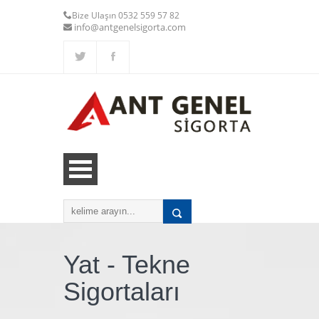
Bize Ulaşın 0532 559 57 82
info@antgenelsigorta.com
Yat - Tekne
Sigortaları