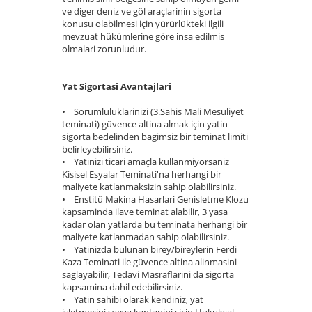
ve diger deniz ve göl araçlarinin sigorta
konusu olabilmesi için yürürlükteki ilgili
mevzuat hükümlerine göre insa edilmis
olmalari zorunludur.
Yat Sigortasi Avantajlari
• Sorumluluklarinizi (3.Sahis Mali Mesuliyet
teminati) güvence altina almak için yatin
sigorta bedelinden bagimsiz bir teminat limiti
belirleyebilirsiniz.
• Yatinizi ticari amaçla kullanmiyorsaniz
Kisisel Esyalar Teminati'na herhangi bir
maliyete katlanmaksizin sahip olabilirsiniz.
• Enstitü Makina Hasarlari Genisletme Klozu
kapsaminda ilave teminat alabilir, 3 yasa
kadar olan yatlarda bu teminata herhangi bir
maliyete katlanmadan sahip olabilirsiniz.
• Yatinizda bulunan birey/bireylerin Ferdi
Kaza Teminati ile güvence altina alinmasini
saglayabilir, Tedavi Masraflarini da sigorta
kapsamina dahil edebilirsiniz.
• Yatin sahibi olarak kendiniz, yat