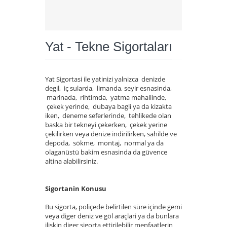
Yat - Tekne Sigortaları
Yat Sigortasi ile yatinizi yalnizca denizde
degil, iç sularda, limanda, seyir esnasinda,
marinada, rihtimda, yatma mahallinde,
çekek yerinde, dubaya bagli ya da kizakta
iken, deneme seferlerinde, tehlikede olan
baska bir tekneyi çekerken, çekek yerine
çekilirken veya denize indirilirken, sahilde ve
depoda, sökme, montaj, normal ya da
olaganüstü bakim esnasinda da güvence
altina alabilirsiniz.
Sigortanin Konusu
Bu sigorta, poliçede belirtilen süre içinde gemi
veya diger deniz ve göl araçlari ya da bunlara
iliskin diger sigorta ettirilebilir menfaatlerin